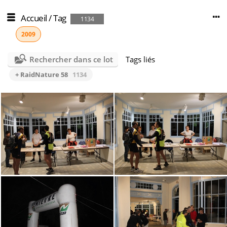
Accueil
/
Tag
1134
2009
Rechercher dans ce lot
Tags liés
+ RaidNature 58
1134