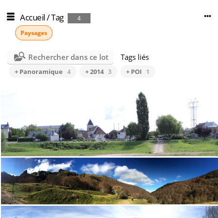
Accueil
/
Tag
4
Paysages
Rechercher dans ce lot
Tags liés
+ Panoramique
4
+ 2014
3
+ POI
1