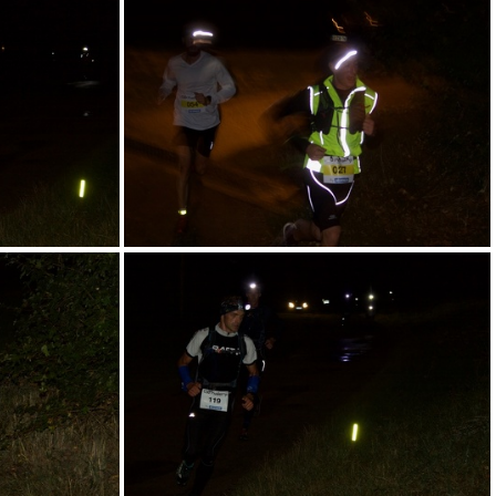
 3
RN58-17-S-TN- - 4
 7
RN58-17-S-TN- - 8