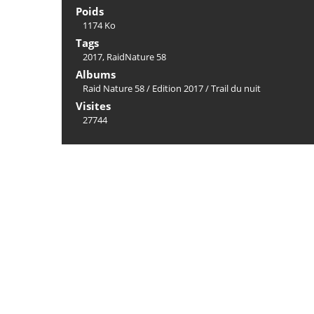
Poids
1174 Ko
Tags
2017
,
RaidNature 58
Albums
Raid Nature 58
/
Edition 2017
/
Trail du nuit
Visites
27744