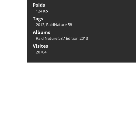
Poids
124 Ko
Tags
2013
,
RaidNature 58
Albums
Raid Nature 58
/
Edition 2013
Visites
20704