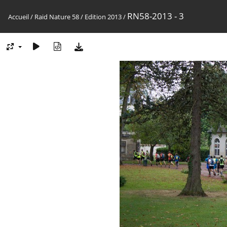
RN58-2013 - 3
Accueil
/
Raid Nature 58
/
Edition 2013
/