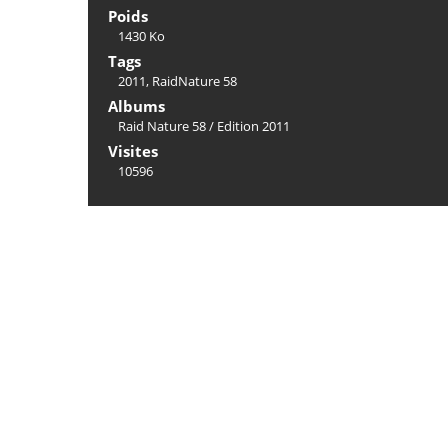
Poids
1430 Ko
Tags
2011
,
RaidNature 58
Albums
Raid Nature 58
/
Edition 2011
Visites
10596