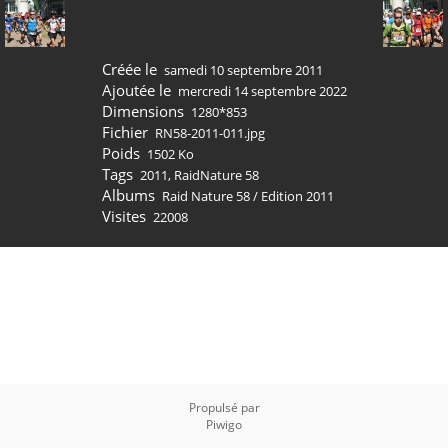
Créée le
samedi 10 septembre 2011
Ajoutée le
mercredi 14 septembre 2022
Dimensions
1280*853
Fichier
RN58-2011-011.jpg
Poids
1502 Ko
Tags
2011
,
RaidNature 58
Albums
Raid Nature 58
/
Edition 2011
Visites
22008
Propulsé par
Piwigo