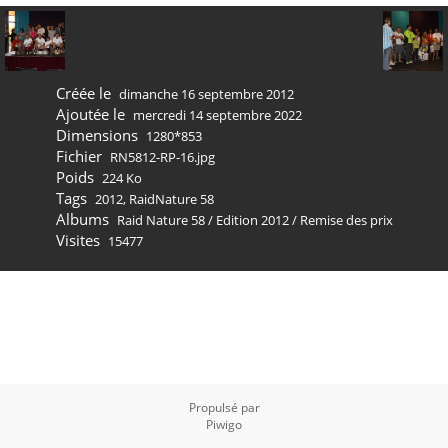
Créée le
dimanche 16 septembre 2012
Ajoutée le
mercredi 14 septembre 2022
Dimensions
1280*853
Fichier
RN5812-RP-16.jpg
Poids
224 Ko
Tags
2012
,
RaidNature 58
Albums
Raid Nature 58
/
Edition 2012
/
Remise des prix
Visites
15477
Propulsé par
Piwigo