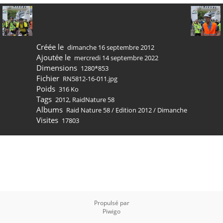
Créée le
dimanche 16 septembre 2012
Ajoutée le
mercredi 14 septembre 2022
Dimensions
1280*853
Fichier
RN5812-16-011.jpg
Poids
316 Ko
Tags
2012
,
RaidNature 58
Albums
Raid Nature 58
/
Edition 2012
/
Dimanche
Visites
17803
Propulsé par
Piwigo