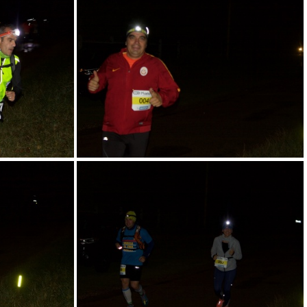
 33
RN58-17-S-TN- - 34
 37
RN58-17-S-TN- - 38