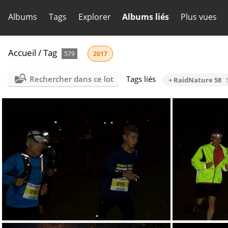
Albums
Tags
Explorer
Albums liés
Plus vues
Accueil
/
Tag
579
2017
Rechercher dans ce lot
Tags liés
+ RaidNature 58