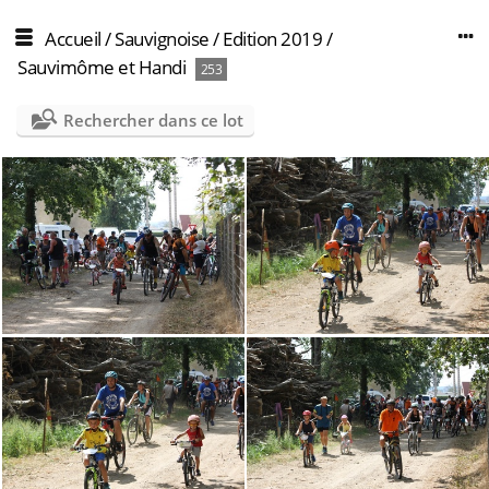
Accueil
/
Sauvignoise
/
Edition 2019
/
Sauvimôme et Handi
253
Rechercher dans ce lot